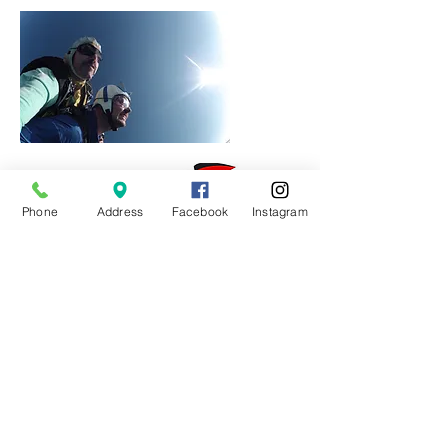
Phone
Address
Facebook
Instagram
Ausbildung
Werde Fallschirmspringer!
Du möchtest gerne lernen selbst aus dem
Flugzeug zu springen? Skydive Zürich
bietet keine Schulungen an, aber
hier
erhältst du Informationen darüber,
wie der Weg bis zur Lizenz aussieht.
Infoband
+41 79 745 23 84