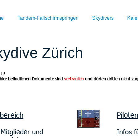
me
Tandem-Fallschirmspringen
Skydivers
Kale
ydive Zürich
ch!
 hier befindlichen Dokumente sind
vertraulich
und dürfen dritten nicht zu
bereich
Pilote
 Mitglieder und
Infos f