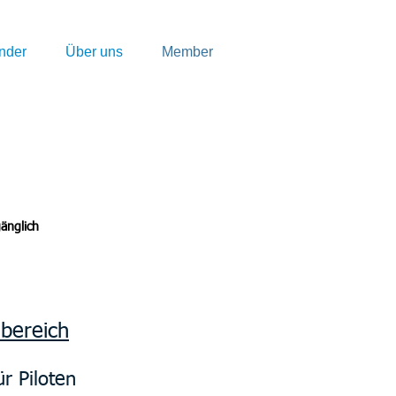
nder
Über uns
Member
gänglich
nbereich
ür Piloten