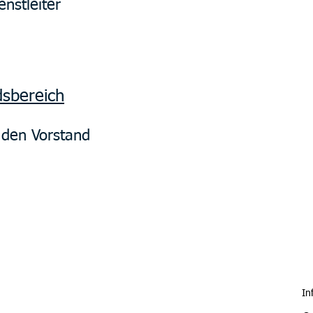
nstleiter
dsbereich
r den Vorstand
In