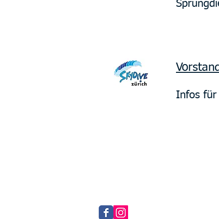
Sprungdie
Vorstan
Infos fü